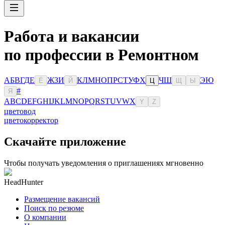
Работа и вакансии
по профессии в Ремонтном
А
Б
В
Г
Д
Е
Ж
З
И
К
Л
М
Н
О
П
Р
С
Т
У
Ф
Х
Ч
Ш
Э
Ю
Ё
Й
Ц
Щ
Ы
#
Я
A
B
C
D
E
F
G
H
I
J
K
L
M
N
O
P
Q
R
S
T
U
V
W
X
Y
Z
цветовод
цветокорректор
Скачайте приложение
Чтобы получать уведомления о приглашениях мгновенно
HeadHunter
Размещение вакансий
Поиск по резюме
О компании