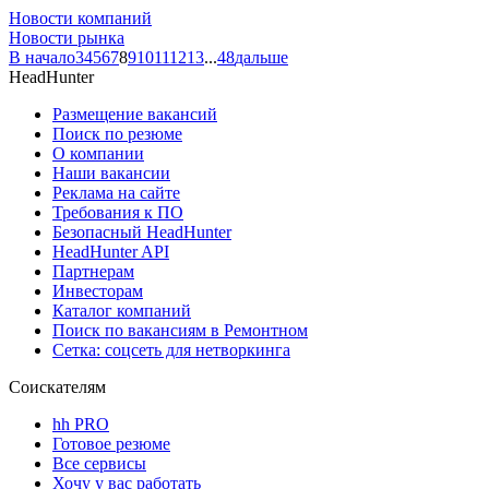
Новости компаний
Новости рынка
В начало
3
4
5
6
7
8
9
10
11
12
13
...
48
дальше
HeadHunter
Размещение вакансий
Поиск по резюме
О компании
Наши вакансии
Реклама на сайте
Требования к ПО
Безопасный HeadHunter
HeadHunter API
Партнерам
Инвесторам
Каталог компаний
Поиск по вакансиям в Ремонтном
Сетка: соцсеть для нетворкинга
Соискателям
hh PRO
Готовое резюме
Все сервисы
Хочу у вас работать