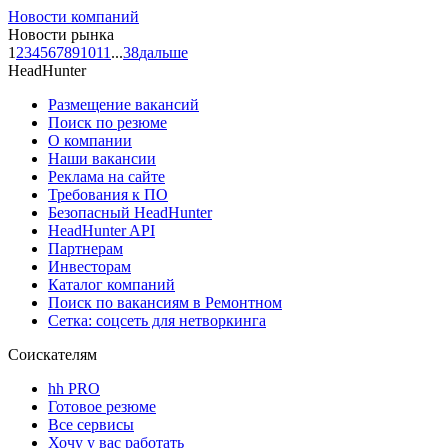
Новости компаний
Новости рынка
1
2
3
4
5
6
7
8
9
10
11
...
38
дальше
HeadHunter
Размещение вакансий
Поиск по резюме
О компании
Наши вакансии
Реклама на сайте
Требования к ПО
Безопасный HeadHunter
HeadHunter API
Партнерам
Инвесторам
Каталог компаний
Поиск по вакансиям в Ремонтном
Сетка: соцсеть для нетворкинга
Соискателям
hh PRO
Готовое резюме
Все сервисы
Хочу у вас работать