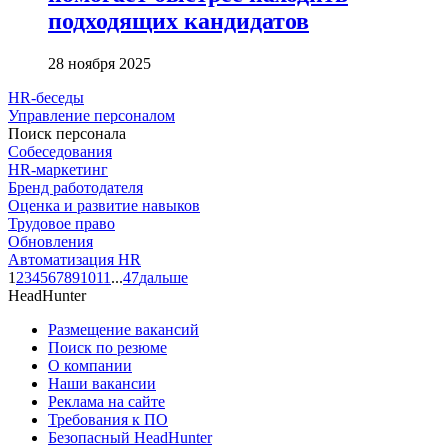
подходящих кандидатов
28 ноября 2025
HR-беседы
Управление персоналом
Поиск персонала
Собеседования
HR-маркетинг
Бренд работодателя
Оценка и развитие навыков
Трудовое право
Обновления
Автоматизация HR
1
2
3
4
5
6
7
8
9
10
11
...
47
дальше
HeadHunter
Размещение вакансий
Поиск по резюме
О компании
Наши вакансии
Реклама на сайте
Требования к ПО
Безопасный HeadHunter