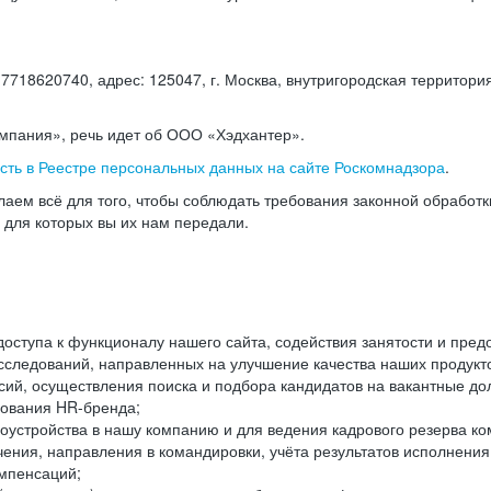
18620740, адрес: 125047, г. Москва, внутригородская территория
омпания», речь идет об ООО «Хэдхантер».
есть в Реестре персональных данных на сайте Роскомнадзора
.
аем всё для того, чтобы соблюдать требования законной обработ
, для которых вы их нам передали.
ступа к функционалу нашего сайта, содействия занятости и пред
следований, направленных на улучшение качества наших продуктов
ий, осуществления поиска и подбора кандидатов на вакантные дол
ования HR-бренда;
оустройства в нашу компанию и для ведения кадрового резерва ко
чения, направления в командировки, учёта результатов исполнени
омпенсаций;