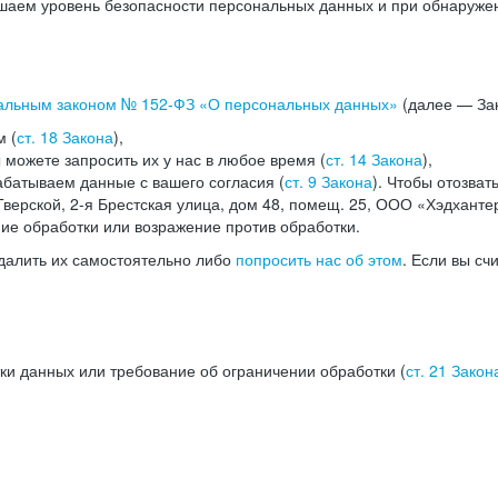
аем уровень безопасности персональных данных и при обнаружени
альным законом №
152-ФЗ
«О персональных данных»
(далее — Зак
м (
ст. 18 Закона
),
можете запросить их у нас в любое время (
ст. 14 Закона
),
абатываем данные с вашего согласия (
ст. 9 Закона
). Чтобы отозват
верской, 2-я Брестская улица, дом 48, помещ. 25, ООО «Хэдханте
ние обработки или возражение против обработки.
далить их самостоятельно либо
попросить нас об этом
. Если вы сч
ки данных или требование об ограничении обработки (
ст. 21 Закон