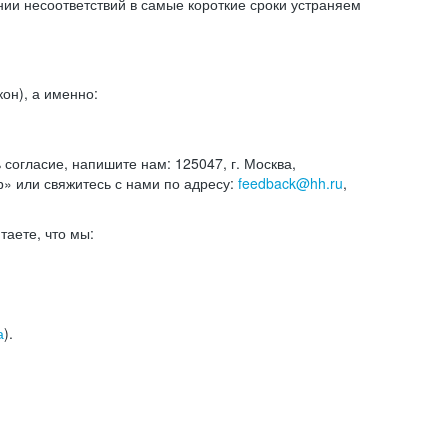
и несоответствий в самые короткие сроки устраняем
он), а именно:
ь согласие, напишите нам: 125047, г. Москва,
р» или свяжитесь с нами по адресу:
feedback@hh.ru
,
итаете, что мы:
а
).