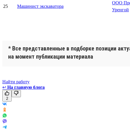
ООО Про
25
Машинист экскаватора
Уренгой
* Все представленные в подборке позиции акт
на момент публикации материала
Найти работу
↩
На главную блога
2