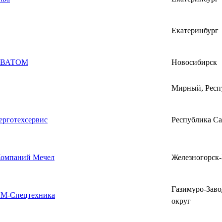
Екатеринбург
ЕВАТОМ
Новосибирск
Мирный, Респ
рготехсервис
Республика Са
Компаний Мечел
Железногорск
Газимуро-Зав
М-Спецтехника
округ