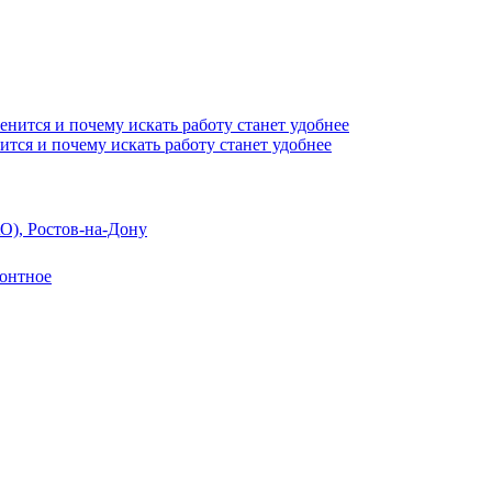
ится и почему искать работу станет удобнее
О), Ростов-на-Дону
онтное