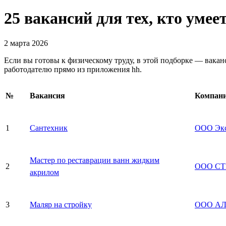
25 вакансий для тех, кто умее
2 марта 2026
Если вы готовы к физическому труду, в этой подборке — вака
работодателю прямо из приложения hh.
№
Вакансия
Компан
1
Сантехник
ООО Экс
Мастер по реставрации ванн жидким
2
ООО СТ
акрилом
3
Маляр на стройку
ООО АЛ