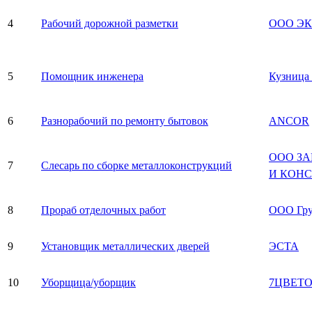
4
Рабочий дорожной разметки
ООО Э
5
Помощник инженера
Кузница
6
Разнорабочий по ремонту бытовок
ANCOR
ООО З
7
Слесарь по сборке металлоконструкций
И КОН
8
Прораб отделочных работ
ООО Гр
9
Установщик металлических дверей
ЭСТА
10
Уборщица/уборщик
7ЦВЕТ