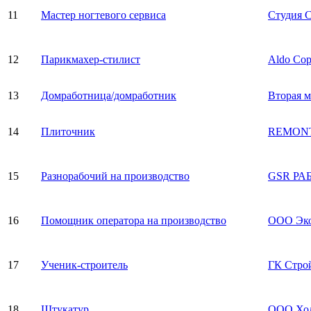
11
Мастер ногтевого сервиса
Студия 
12
Парикмахер-стилист
Aldo Cop
13
Домработница/домработник
Вторая м
14
Плиточник
REMONT
15
Разнорабочий на производство
GSR РА
16
Помощник оператора на производство
ООО Эк
17
Ученик-строитель
ГК Стро
18
Штукатур
ООО Хо