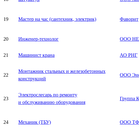
19
Мастер на час (сантехник, электрик)
Фаворит
20
Инженер-технолог
ООО Н
21
Машинист крана
АО РНГ
Монтажник стальных и железобетонных
22
ООО Эне
конструкций
Электрослесарь по ремонту
23
Группа 
и обслуживанию оборудования
24
Механик (ТБУ)
ООО ТФ