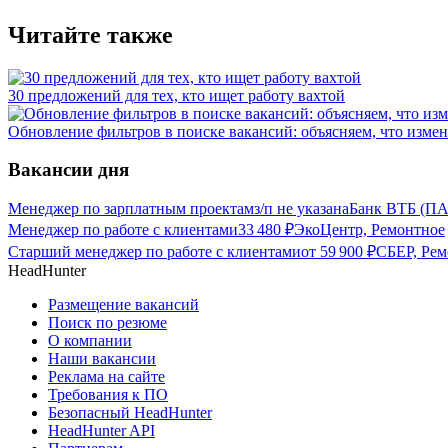
Читайте также
30 предложений для тех, кто ищет работу вахтой
Обновление фильтров в поиске вакансий: объясняем, что измен
Вакансии дня
Менеджер по зарплатным проектам
з/п не указана
Банк ВТБ (ПА
Менеджер по работе с клиентами
33 480
₽
ЭкоЦентр, Ремонтное
Старший менеджер по работе с клиентами
от
59 900
₽
СБЕР, Рем
HeadHunter
Размещение вакансий
Поиск по резюме
О компании
Наши вакансии
Реклама на сайте
Требования к ПО
Безопасный HeadHunter
HeadHunter API