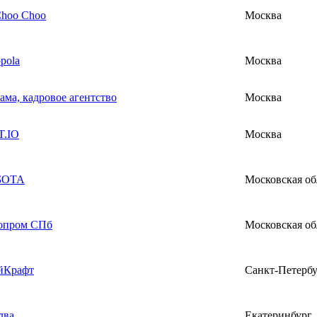
Choo Choo
Москва
pola
Москва
ама, кадровое агентство
Москва
.IO
Москва
БОТА
Московская об
опром СПб
Московская об
йКрафт
Санкт-Петерб
лва
Екатеринбург