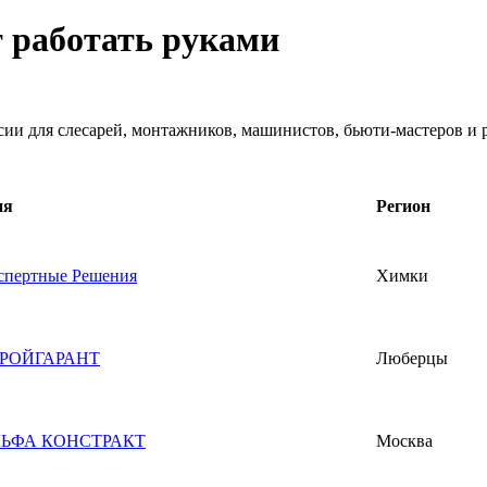
т работать руками
нсии для слесарей, монтажников, машинистов, бьюти-мастеров и
ия
Регион
пертные Решения
Химки
РОЙГАРАНТ
Люберцы
ЬФА КОНСТРАКТ
Москва