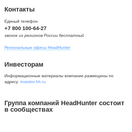
Контакты
Единый телефон
+7 800 100-64-27
звонок из регионов России бесплатный
Региональные офисы HeadHunter
Москва
Инвесторам
внутригородская территория
Информационные материалы компании размещены по
Муниципальный округ Тверской,
адресу:
investor.hh.ru
2-я Брестская ул., д. 48,
помещение 25
+7 495 974-64-27
Группа компаний HeadHunter состоит
+7 495 980-64-27
в сообществах
+7 495 134-92-24
press@hh.ru