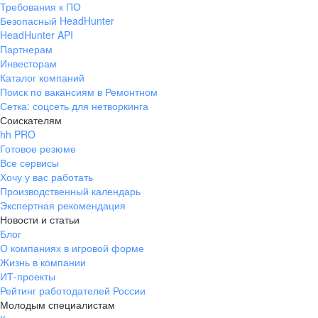
Требования к ПО
pr@ural.hh.ru
Безопасный HeadHunter
HeadHunter API
Краснодар
Партнерам
Инвесторам
ул. Янковского, д. 169, 7 этаж,
Каталог компаний
706 каб.
Поиск по вакансиям в Ремонтном
+7 861 205-55-57
Сетка: соцсеть для нетворкинга
pr@krd.hh.ru
Соискателям
hh PRO
Готовое резюме
Владивосток
Все сервисы
пер. Ланинский д. 4, офис 3.4
Хочу у вас работать
Производственный календарь
+7 423 202-33-28
Экспертная рекомендация
pr@dv.hh.ru
Новости и статьи
Блог
Новосибирск
О компаниях в игровой форме
Жизнь в компании
ул. Большевистская, д. 35,
ИТ-проекты
помещение 21
Рейтинг работодателей России
+7 383 207-94-64
Молодым специалистам