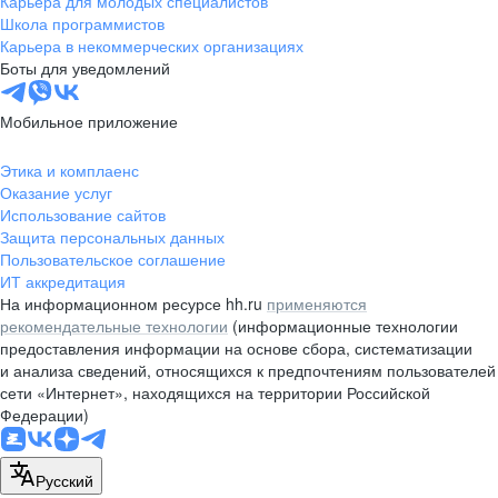
Карьера для молодых специалистов
pr@nsk.hh.ru
Школа программистов
Карьера в некоммерческих организациях
Минск
Боты для уведомлений
пр-т Дзержинского, д. 57,
10 этаж, помещение 45-1
Мобильное приложение
+375 (17)
336-03-02
Этика и комплаенс
pr@rabota.by
Оказание услуг
Использование сайтов
Алматы
Защита персональных данных
Пользовательское соглашение
пр. Абая, д. 151, БЦ Алатау,
ИТ аккредитация
12 этаж, офис 1209
На информационном ресурсе hh.ru
применяются
+7 727 232-13-13
рекомендательные технологии
(информационные технологии
pr@headhunter.com.kz
предоставления информации на основе сбора, систематизации
и анализа сведений, относящихся к предпочтениям пользователей
сети «Интернет», находящихся на территории Российской
Федерации)
Русский