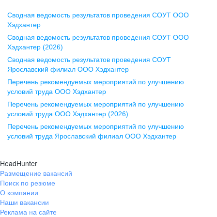
Сводная ведомость результатов проведения СОУТ ООО
Воронеж
Хэдхантер
Сводная ведомость результатов проведения СОУТ ООО
ул. Комиссаржевской, д. 10,
Хэдхантер (2026)
офис 1212
Сводная ведомость результатов проведения СОУТ
+7 473 280-05-05
Ярославский филиал ООО Хэдхантер
pr@vrn.hh.ru
Перечень рекомендуемых мероприятий по улучшению
условий труда ООО Хэдхантер
Казань
Перечень рекомендуемых мероприятий по улучшению
ул. Спартаковская, д. 2А, этаж 3,
условий труда ООО Хэдхантер (2026)
помещение 15
Перечень рекомендуемых мероприятий по улучшению
условий труда Ярославский филиал ООО Хэдхантер
+7 843 212-12-50
pr@kzn.hh.ru
HeadHunter
Размещение вакансий
Екатеринбург
Поиск по резюме
ул. Боевых Дружин, стр. 20,
О компании
5 этаж, офис 505, 521
Наши вакансии
Реклама на сайте
+7 343 226-79-99