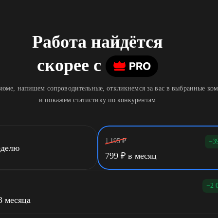
Работа найдётся
скорее
c
юме, напишем сопроводительные, откликнемся за вас в выбранные ко
и покажем статистику по конкурентам
1 195
₽
−3
еделю
799
₽
в месяц
−2 
3 месяца