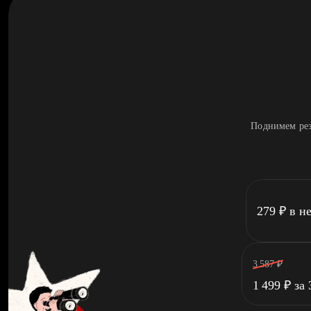
Поднимем рез
279
₽
в н
3 587
₽
1 499
₽
за 