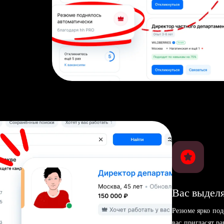
Вас выделя
Резюме ярко под
вас пригласят р