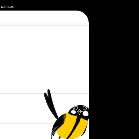
ткликах