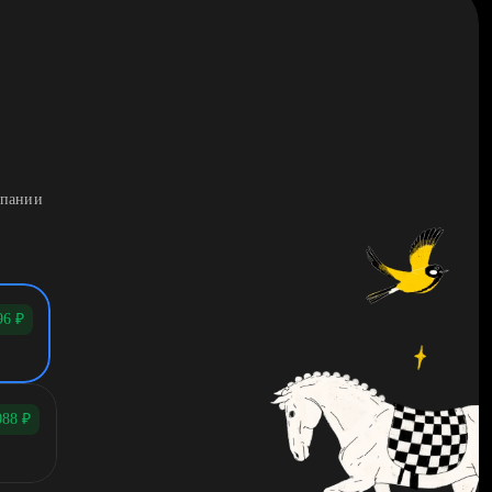
мпании
96
₽
088
₽